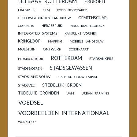
EETBAAR ROTTERDAM
ERGROEIT
EXAMPLES
FILM
FOOD SKYSCRAPER
GEMEENSCHAP
GEBOUWGEBONDEN LANDBOUW
HERGEBRUIK
GROEN010
INDUSTRIAL ECOLOGY
INTEGRATED SYSTEMS
KANSRIJKE VORMEN
KRINGLOOP
MAPPING
MOBIELE LANDBOUW
ONTWERP
MOESTUIN
OOGSTKAART
ROTTERDAM
STADSAKKERS
PERMACULTUUR
STADSGEWASSEN
STADSBOEREN
STADSLANDBOUW
STADSLANDBOUWFESTIVAL
STEDELIJK GROEN
STADSVEE
TIJDELIJKE GRONDEN
UAM
URBAN FARMING
VOEDSEL
VOORBEELDEN INTERNATIONAAL
WORKSHOP