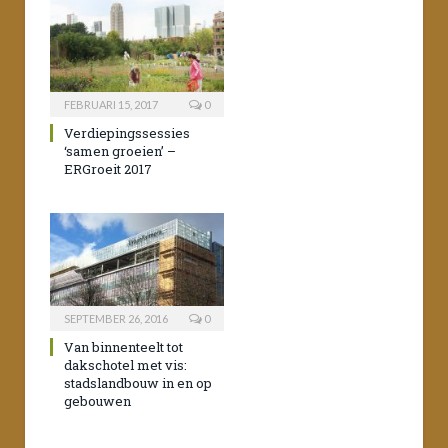
FEBRUARI 15, 2017
0
Verdiepingssessies
‘samen groeien’ –
ERGroeit 2017
SEPTEMBER 26, 2016
0
Van binnenteelt tot
dakschotel met vis:
stadslandbouw in en op
gebouwen