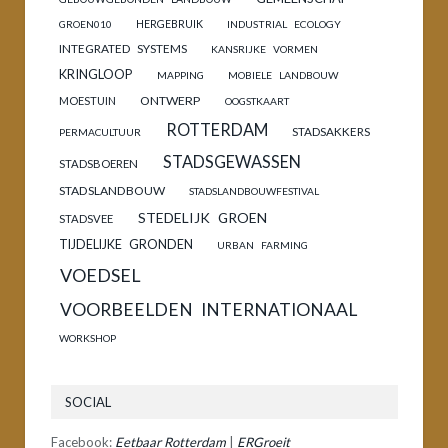
HERGEBRUIK
GROEN010
INDUSTRIAL ECOLOGY
INTEGRATED SYSTEMS
KANSRIJKE VORMEN
KRINGLOOP
MAPPING
MOBIELE LANDBOUW
ONTWERP
MOESTUIN
OOGSTKAART
ROTTERDAM
STADSAKKERS
PERMACULTUUR
STADSGEWASSEN
STADSBOEREN
STADSLANDBOUW
STADSLANDBOUWFESTIVAL
STEDELIJK GROEN
STADSVEE
TIJDELIJKE GRONDEN
URBAN FARMING
VOEDSEL
VOORBEELDEN INTERNATIONAAL
WORKSHOP
SOCIAL
Facebook:
Eetbaar Rotterdam
|
ERGroeit