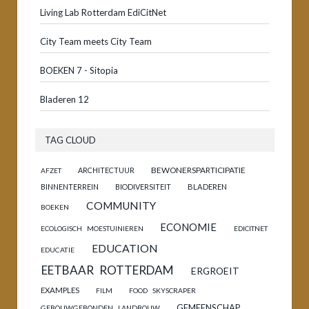
Living Lab Rotterdam EdiCitNet
City Team meets City Team
BOEKEN 7 - Sitopia
Bladeren 12
TAG CLOUD
BEWONERSPARTICIPATIE
ARCHITECTUUR
AFZET
BINNENTERREIN
BIODIVERSITEIT
BLADEREN
COMMUNITY
BOEKEN
ECONOMIE
ECOLOGISCH MOESTUINIEREN
EDICITNET
EDUCATION
EDUCATIE
EETBAAR ROTTERDAM
ERGROEIT
EXAMPLES
FILM
FOOD SKYSCRAPER
GEMEENSCHAP
GEBOUWGEBONDEN LANDBOUW