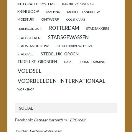
INTEGRATED SYSTEMS
KANSRIJKE VORMEN
KRINGLOOP
MAPPING
MOBIELE LANDBOUW
ONTWERP
MOESTUIN
OOGSTKAART
ROTTERDAM
STADSAKKERS
PERMACULTUUR
STADSGEWASSEN
STADSBOEREN
STADSLANDBOUW
STADSLANDBOUWFESTIVAL
STEDELIJK GROEN
STADSVEE
TIJDELIJKE GRONDEN
UAM
URBAN FARMING
VOEDSEL
VOORBEELDEN INTERNATIONAAL
WORKSHOP
SOCIAL
Facebook:
Eetbaar Rotterdam
|
ERGroeit
Twitter:
Eetbaar Rotterdam