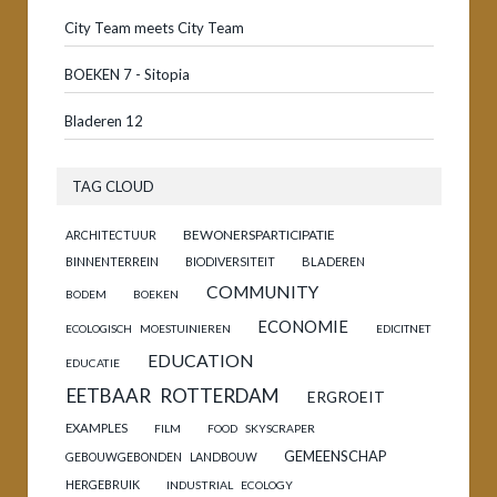
City Team meets City Team
BOEKEN 7 - Sitopia
Bladeren 12
TAG CLOUD
BEWONERSPARTICIPATIE
ARCHITECTUUR
BINNENTERREIN
BIODIVERSITEIT
BLADEREN
COMMUNITY
BODEM
BOEKEN
ECONOMIE
ECOLOGISCH MOESTUINIEREN
EDICITNET
EDUCATION
EDUCATIE
EETBAAR ROTTERDAM
ERGROEIT
EXAMPLES
FILM
FOOD SKYSCRAPER
GEMEENSCHAP
GEBOUWGEBONDEN LANDBOUW
HERGEBRUIK
INDUSTRIAL ECOLOGY