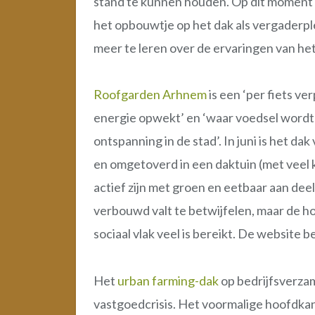
stand te kunnen houden. Op dit moment 
het opbouwtje op het dak als vergaderpl
meer te leren over de ervaringen van het
Roofgarden Arhnem
is een ‘per fiets ver
energie opwekt’ en ‘waar voedsel wordt
ontspanning in de stad’. In juni is het 
en omgetoverd in een daktuin (met veel ku
actief zijn met groen en eetbaar aan dee
verbouwd valt te betwijfelen, maar de h
sociaal vlak veel is bereikt. De website 
Het
urban farming-dak
op bedrijfsverza
vastgoedcrisis. Het voormalige hoofdk