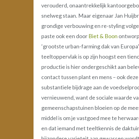
verouderd, onaantrekkelijk kantoorgebo
snelweg staan. Maar eigenaar Jan Huijbrec
grondige verbouwing en re-styling volge
paste ook een door
Biet & Boon
ontworpe
‘grootste urban-farming dak van Europa’ 
teeltoppervlak is op zijn hoogst een tien
productie is hier ondergeschikt aan bele
contact tussen plant en mens – ook deze l
substantiele bijdrage aan de voedselprodu
vernieuwend, want de sociale waarde va
gemeenschapstuinen bloeien op de mees
middel is om je vastgoed mee te herwaard
en dat iemand met teeltkennis de daktu
bijzondere varieteit aan gewassen wordt 