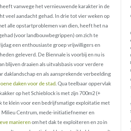
n heeft vanwege het vernieuwende karakter in de
 veel aandacht gehad. In drie tot vier weken op
et alle opstartproblemen van dien, heeft het na
 gehad (voor landbouwbegrippen) om zich te
rijdag een enthousiaste groep vrijwilligers en
eden geleverd. De Biennale is voorbij en nu is
n blijven draaien als uitvalsbasis voor verdere
r daklandschap en als aansprekende verbeelding
roene daken voor de stad
. Qua teelbaar oppervlak
akker op het Schieblock is met zijn 700m2 (+
 te klein voor een bedrijfsmatige exploitatie met
 Milieu Centrum, mede-initiatiefnemer en
ieve manieren
om het dak te exploiteren en zo in