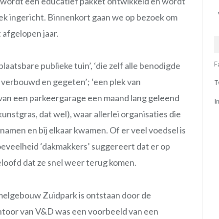
wordt een educatief pakket ontwikkeld en wordt
ek ingericht. Binnenkort gaan we op bezoek om
 afgelopen jaar.
F
plaatsbare publieke tuin’, ‘die zelf alle benodigde
 verbouwd en gegeten’; ‘een plek van
T
dak van een parkeergarage een maand lang geleend
I
nstgras, dat wel), waar allerlei organisaties die
lnamen en bij elkaar kwamen. Of er veel voedsel is
oeveelheid ‘dakmakkers’ suggereert dat er op
beloofd dat ze snel weer terug komen.
melgebouw Zuidpark is ontstaan door de
antoor van V&D was een voorbeeld van een