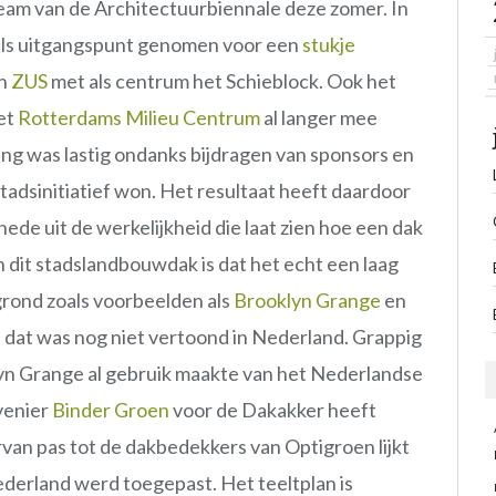
tream van de Architectuurbiennale deze zomer. In
als uitgangspunt genomen voor een
stukje
an
ZUS
met als centrum het Schieblock. Ook het
et
Rotterdams Milieu Centrum
al langer mee
ring was lastig ondanks bijdragen van sponsors en
tadsinitiatief won. Het resultaat heeft daardoor
ede uit de werkelijkheid die laat zien hoe een dak
 dit stadslandbouwdak is dat het echt een laag
 grond zoals voorbeelden als
Brooklyn Grange
en
n dat was nog niet vertoond in Nederland. Grappig
lyn Grange al gebruik maakte van het Nederlandse
venier
Binder Groen
voor de Dakakker heeft
van pas tot de dakbedekkers van Optigroen lijkt
ederland werd toegepast. Het teeltplan is