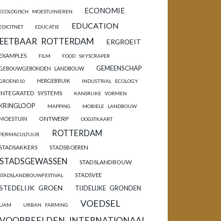
ECONOMIE
ECOLOGISCH MOESTUINIEREN
EDUCATION
EDICITNET
EDUCATIE
EETBAAR ROTTERDAM
ERGROEIT
EXAMPLES
FILM
FOOD SKYSCRAPER
GEMEENSCHAP
GEBOUWGEBONDEN LANDBOUW
HERGEBRUIK
GROEN010
INDUSTRIAL ECOLOGY
INTEGRATED SYSTEMS
KANSRIJKE VORMEN
KRINGLOOP
MAPPING
MOBIELE LANDBOUW
ONTWERP
MOESTUIN
OOGSTKAART
ROTTERDAM
PERMACULTUUR
STADSAKKERS
STADSBOEREN
STADSGEWASSEN
STADSLANDBOUW
STADSVEE
STADSLANDBOUWFESTIVAL
STEDELIJK GROEN
TIJDELIJKE GRONDEN
VOEDSEL
UAM
URBAN FARMING
VOORBEELDEN INTERNATIONAAL