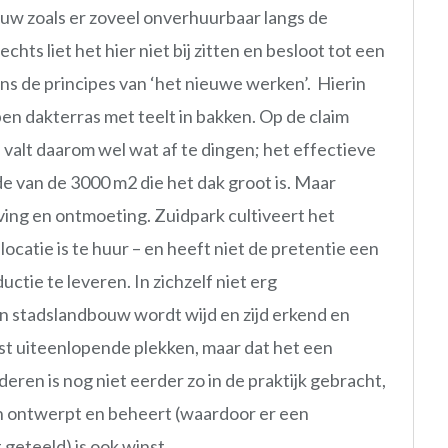
uw zoals er zoveel onverhuurbaar langs de
hts liet het hier niet bij zitten en besloot tot een
ns de principes van ‘het nieuwe werken’. Hierin
n dakterras met teelt in bakken. Op de claim
valt daarom wel wat af te dingen; het effectieve
de van de 3000 m2 die het dak groot is. Maar
ving en ontmoeting. Zuidpark cultiveert het
ocatie is te huur – en heeft niet de pretentie een
ctie te leveren. In zichzelf niet erg
n stadslandbouw wordt wijd en zijd erkend en
t uiteenlopende plekken, maar dat het een
eren is nog niet eerder zo in de praktijk gebracht,
in ontwerpt en beheert (waardoor er een
geteeld) is ook winst.