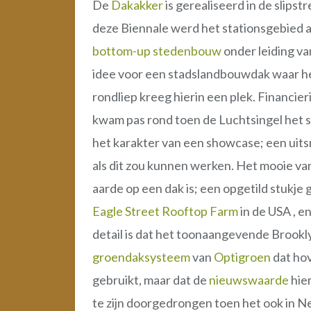
De
Dakakker
is gerealiseerd in de slips
deze Biennale werd het stationsgebied 
bottom-up stedenbouw
onder leiding v
idee voor een stadslandbouwdak waar h
rondliep kreeg hierin een plek. Financie
kwam pas rond toen de Luchtsingel het s
het karakter van een showcase; een uitsn
als dit zou kunnen werken. Het mooie van
aarde op een dak is; een opgetild stukje
Eagle Street Rooftop Farm
in de USA , e
detail is dat het toonaangevende Brook
groendaksysteem
van
Optigroen
dat ho
gebruikt, maar dat de
nieuwswaarde
hier
te zijn doorgedrongen toen het ook in N