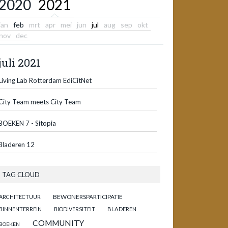
2020
2021
jan
feb
mrt
apr
mei
jun
jul
aug
sep
okt
nov
dec
juli 2021
Living Lab Rotterdam EdiCitNet
City Team meets City Team
BOEKEN 7 - Sitopia
Bladeren 12
TAG CLOUD
BEWONERSPARTICIPATIE
ARCHITECTUUR
BINNENTERREIN
BIODIVERSITEIT
BLADEREN
COMMUNITY
BOEKEN