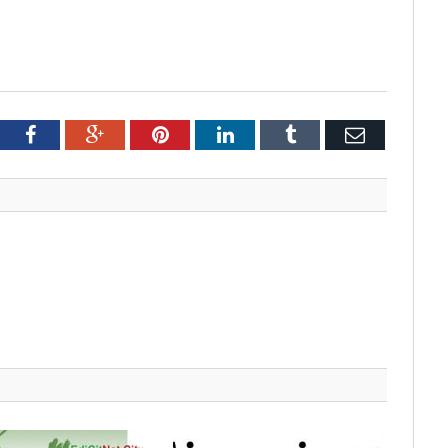
tter
Facebook
Google+
Pinterest
LinkedIn
Tumblr
Email