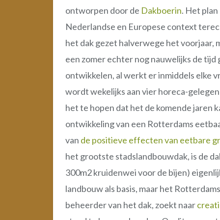
ontworpen door de
Dakboerin
. Het pla
Nederlandse en Europese context terecht
het dak gezet halverwege het voorjaar, m
een zomer echter nog nauwelijks de tijd
ontwikkelen, al werkt er inmiddels elke v
wordt wekelijks aan vier horeca-gelegenh
het te hopen dat het de komende jaren ka
ontwikkeling van een Rotterdams eetbaa
van
de positieve effecten van eetbare g
het grootste stadslandbouwdak, is de dak
300m2 kruidenwei voor de bijen) eigenlijk
landbouw als basis, maar het Rotterdams
beheerder van het dak, zoekt naar
creat