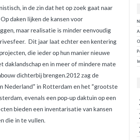
stisch, in de zin dat het op zoek gaat naar
 Op daken lijken de kansen voor
N
ggen, maar realisatie is minder eenvoudig
A
 privesfeer. Dit jaar laat echter een kentering
O
P
projecten, die ieder op hun manier nieuwe
I
het daklandschap en in meer of mindere mate
nbouw dichterbij brengen.
2012 zag de
van Nederland” in Rotterdam en het “grootste
sterdam, evenals een pop-up daktuin op een
cten bieden een inventarisatie van kansen
die in te vullen.