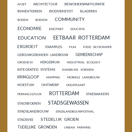
BEWONERSPARTICIPATIE
ARCHITECTUUR
AFZET
BINNENTERREIN
BIODIVERSITEIT
BLADEREN
COMMUNITY
BODEM
BOEKEN
ECONOMIE
EDICITNET
EDUCATIE
EETBAAR ROTTERDAM
EDUCATION
ERGROEIT
EXAMPLES
FILM
FOOD SKYSCRAPER
GEMEENSCHAP
GEBOUWGEBONDEN LANDBOUW
HERGEBRUIK
GROEN010
INDUSTRIAL ECOLOGY
INTEGRATED SYSTEMS
KANSRIJKE VORMEN
KRINGLOOP
MAPPING
MOBIELE LANDBOUW
ONTWERP
MOESTUIN
OOGSTKAART
ROTTERDAM
STADSAKKERS
PERMACULTUUR
STADSGEWASSEN
STADSBOEREN
STADSLANDBOUW
STADSLANDBOUWFESTIVAL
STEDELIJK GROEN
STADSVEE
TIJDELIJKE GRONDEN
URBAN FARMING