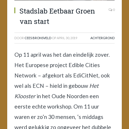
Stadslab Eetbaar Groen
0
van start
DOOR
CEES BRONSVELD
OP
APRIL 30, 2019
ACHTERGROND
Op 11 april was het dan eindelijk zover.
Het Europese project Edible Cities
Network – afgekort als EdiCitNet, ook
wel als ECN – hield in gebouw
Het
Klooster
in het Oude Noorden een
eerste echte workshop. Om 11 uur
waren er zo’n 30 mensen, ’s middags
werd gelukkig zo ongeveer het dubbele