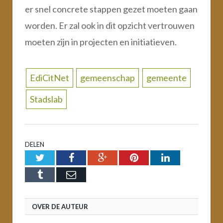
er snel concrete stappen gezet moeten gaan
worden. Er zal ook in dit opzicht vertrouwen
moeten zijn in projecten en initiatieven.
EdiCitNet
gemeenschap
gemeente
Stadslab
DELEN
Twitter
Facebook
Google+
Pinterest
LinkedIn
Tumblr
Email
OVER DE AUTEUR