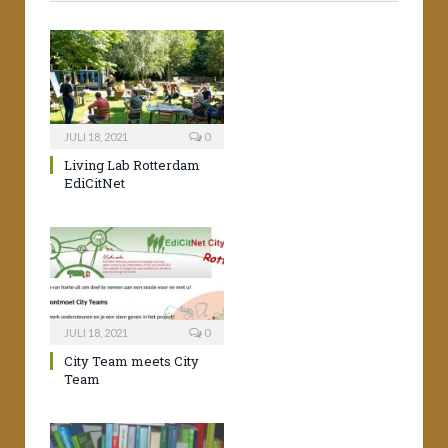
JULI 18, 2021
0
Living Lab Rotterdam
EdiCitNet
JULI 18, 2021
0
City Team meets City
Team