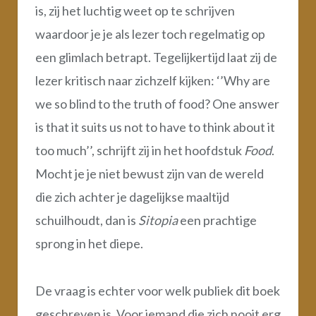
is, zij het luchtig weet op te schrijven
waardoor je je als lezer toch regelmatig op
een glimlach betrapt. Tegelijkertijd laat zij de
lezer kritisch naar zichzelf kijken: ‘’Why are
we so blind to the truth of food? One answer
is that it suits us not to have to think about it
too much’’, schrijft zij in het hoofdstuk
Food
.
Mocht je je niet bewust zijn van de wereld
die zich achter je dagelijkse maaltijd
schuilhoudt, dan is
Sitopia
een prachtige
sprong in het diepe.
De vraag is echter voor welk publiek dit boek
geschreven is. Voor iemand die zich nooit erg