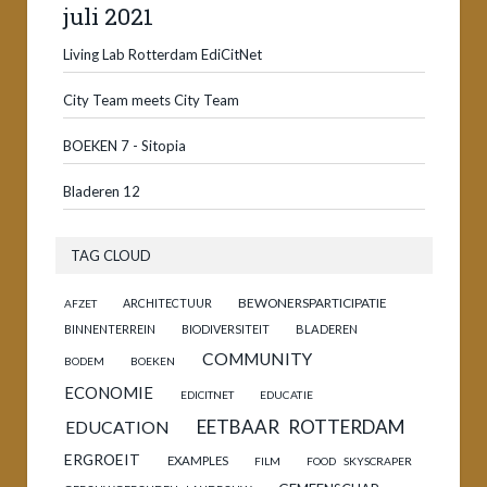
juli 2021
Living Lab Rotterdam EdiCitNet
City Team meets City Team
BOEKEN 7 - Sitopia
Bladeren 12
TAG CLOUD
BEWONERSPARTICIPATIE
ARCHITECTUUR
AFZET
BINNENTERREIN
BIODIVERSITEIT
BLADEREN
COMMUNITY
BODEM
BOEKEN
ECONOMIE
EDICITNET
EDUCATIE
EETBAAR ROTTERDAM
EDUCATION
ERGROEIT
EXAMPLES
FILM
FOOD SKYSCRAPER