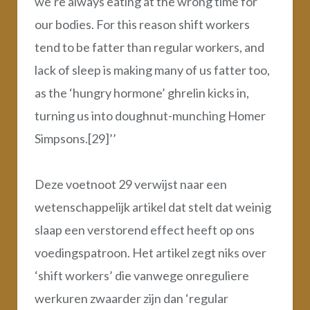
we’re always eating at the wrong time for
our bodies. For this reason shift workers
tend to be fatter than regular workers, and
lack of sleep is making many of us fatter too,
as the ‘hungry hormone’ ghrelin kicks in,
turning us into doughnut-munching Homer
Simpsons.[29]’’
Deze voetnoot 29 verwijst naar een
wetenschappelijk artikel dat stelt dat weinig
slaap een verstorend effect heeft op ons
voedingspatroon. Het artikel zegt niks over
‘shift workers’ die vanwege onreguliere
werkuren zwaarder zijn dan ‘regular