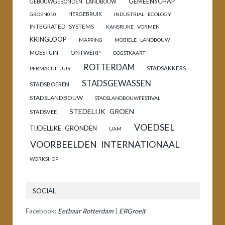
GEMEENSCHAP
GEBOUWGEBONDEN LANDBOUW
HERGEBRUIK
GROEN010
INDUSTRIAL ECOLOGY
INTEGRATED SYSTEMS
KANSRIJKE VORMEN
KRINGLOOP
MAPPING
MOBIELE LANDBOUW
ONTWERP
MOESTUIN
OOGSTKAART
ROTTERDAM
STADSAKKERS
PERMACULTUUR
STADSGEWASSEN
STADSBOEREN
STADSLANDBOUW
STADSLANDBOUWFESTIVAL
STEDELIJK GROEN
STADSVEE
VOEDSEL
TIJDELIJKE GRONDEN
UAM
VOORBEELDEN INTERNATIONAAL
WORKSHOP
SOCIAL
Facebook:
Eetbaar Rotterdam
|
ERGroeit