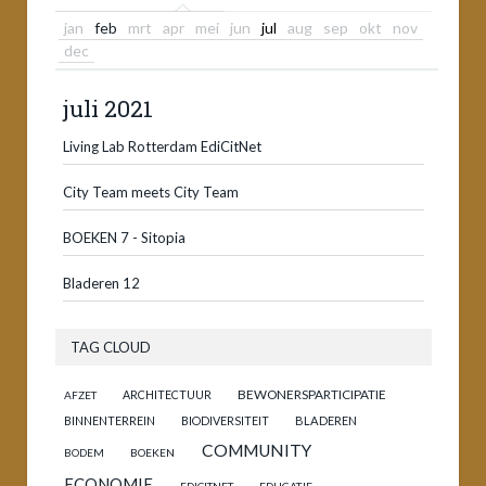
jan
feb
mrt
apr
mei
jun
jul
aug
sep
okt
nov
dec
juli 2021
Living Lab Rotterdam EdiCitNet
City Team meets City Team
BOEKEN 7 - Sitopia
Bladeren 12
TAG CLOUD
BEWONERSPARTICIPATIE
ARCHITECTUUR
AFZET
BINNENTERREIN
BIODIVERSITEIT
BLADEREN
COMMUNITY
BODEM
BOEKEN
ECONOMIE