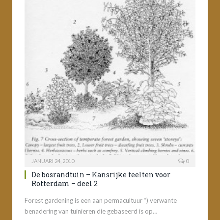
JANUARI 24, 2010
0
De bosrandtuin – Kansrijke teelten voor
Rotterdam – deel 2
Forest gardening is een aan permacultuur *) verwante
benadering van tuinieren die gebaseerd is op…