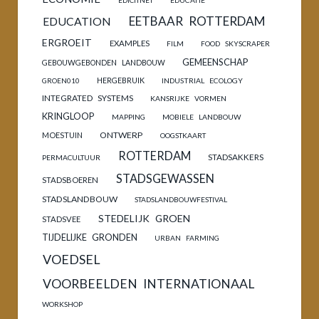
EDICITNET
EDUCATIE
EETBAAR ROTTERDAM
EDUCATION
ERGROEIT
EXAMPLES
FILM
FOOD SKYSCRAPER
GEMEENSCHAP
GEBOUWGEBONDEN LANDBOUW
HERGEBRUIK
GROEN010
INDUSTRIAL ECOLOGY
INTEGRATED SYSTEMS
KANSRIJKE VORMEN
KRINGLOOP
MAPPING
MOBIELE LANDBOUW
ONTWERP
MOESTUIN
OOGSTKAART
ROTTERDAM
STADSAKKERS
PERMACULTUUR
STADSGEWASSEN
STADSBOEREN
STADSLANDBOUW
STADSLANDBOUWFESTIVAL
STEDELIJK GROEN
STADSVEE
TIJDELIJKE GRONDEN
URBAN FARMING
VOEDSEL
VOORBEELDEN INTERNATIONAAL
WORKSHOP