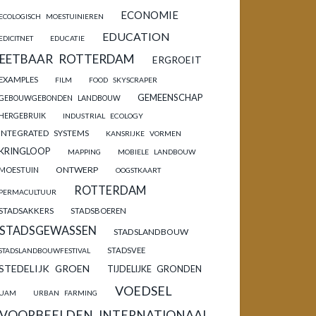
ECONOMIE
ECOLOGISCH MOESTUINIEREN
EDUCATION
EDICITNET
EDUCATIE
EETBAAR ROTTERDAM
ERGROEIT
EXAMPLES
FILM
FOOD SKYSCRAPER
GEMEENSCHAP
GEBOUWGEBONDEN LANDBOUW
HERGEBRUIK
INDUSTRIAL ECOLOGY
INTEGRATED SYSTEMS
KANSRIJKE VORMEN
KRINGLOOP
MAPPING
MOBIELE LANDBOUW
ONTWERP
MOESTUIN
OOGSTKAART
ROTTERDAM
PERMACULTUUR
STADSAKKERS
STADSBOEREN
STADSGEWASSEN
STADSLANDBOUW
STADSVEE
STADSLANDBOUWFESTIVAL
STEDELIJK GROEN
TIJDELIJKE GRONDEN
VOEDSEL
UAM
URBAN FARMING
VOORBEELDEN INTERNATIONAAL