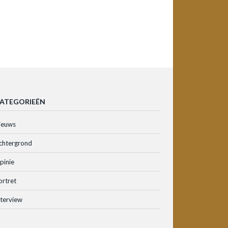
ATEGORIEËN
ieuws
chtergrond
pinie
ortret
nterview