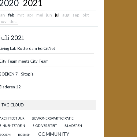
2020
2021
jan
feb
mrt
apr
mei
jun
jul
aug
sep
okt
nov
dec
juli 2021
Living Lab Rotterdam EdiCitNet
City Team meets City Team
BOEKEN 7 - Sitopia
Bladeren 12
TAG CLOUD
BEWONERSPARTICIPATIE
ARCHITECTUUR
BINNENTERREIN
BIODIVERSITEIT
BLADEREN
COMMUNITY
BODEM
BOEKEN