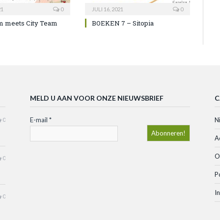
21
0
JULI 16, 2021
0
m meets City Team
BOEKEN 7 – Sitopia
MELD U AAN VOOR ONZE NIEUWSBRIEF
C
E-mail
*
N
0
A
O
0
P
I
0