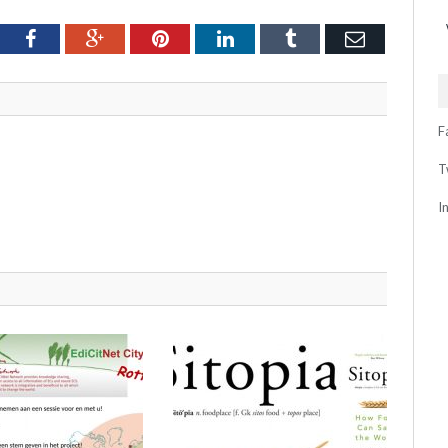
tter
Facebook
Google+
Pinterest
LinkedIn
Tumblr
Email
F
T
I