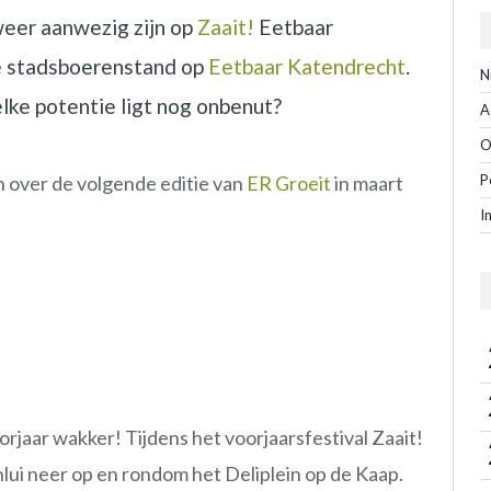
weer aanwezig zijn op
Zaait!
Eetbaar
e stadsboerenstand op
Eetbaar Katendrecht
.
N
lke potentie ligt nog onbenut?
A
O
 over de volgende editie van
ER Groeit
in maart
P
I
rjaar wakker! Tijdens het voorjaarsfestival Zaait!
nlui neer op en rondom het Deliplein op de Kaap.