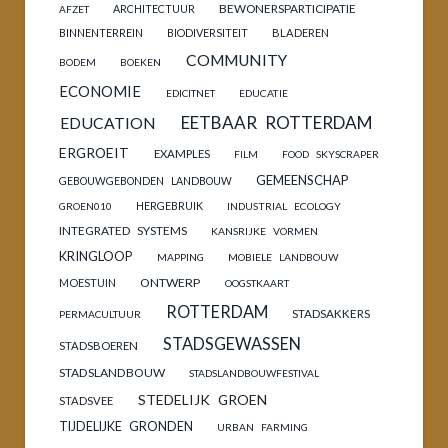
BEWONERSPARTICIPATIE
ARCHITECTUUR
AFZET
BINNENTERREIN
BIODIVERSITEIT
BLADEREN
COMMUNITY
BODEM
BOEKEN
ECONOMIE
EDICITNET
EDUCATIE
EETBAAR ROTTERDAM
EDUCATION
ERGROEIT
EXAMPLES
FILM
FOOD SKYSCRAPER
GEMEENSCHAP
GEBOUWGEBONDEN LANDBOUW
HERGEBRUIK
GROEN010
INDUSTRIAL ECOLOGY
INTEGRATED SYSTEMS
KANSRIJKE VORMEN
KRINGLOOP
MAPPING
MOBIELE LANDBOUW
ONTWERP
MOESTUIN
OOGSTKAART
ROTTERDAM
STADSAKKERS
PERMACULTUUR
STADSGEWASSEN
STADSBOEREN
STADSLANDBOUW
STADSLANDBOUWFESTIVAL
STEDELIJK GROEN
STADSVEE
TIJDELIJKE GRONDEN
URBAN FARMING