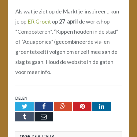
Als wat je ziet op de Markt je inspireert, kun
je op
ER Groeit
op
27 april
de workshop
“Composteren”, “Kippen houden in de stad”
of “Aquaponics” (gecombineerde vis- en
groenteteelt) volgen om er zelf mee aan de
slag te gaan. Houd de website in de gaten
voor meer info.
DELEN
Twitter
Facebook
Google+
Pinterest
LinkedIn
Tumblr
Email
OVER DE AUTEUR