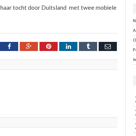
haar tocht door Duitsland met twee mobiele
N
A
O
tter
Facebook
Google+
Pinterest
LinkedIn
Tumblr
Email
P
I