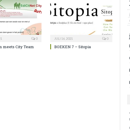
21
0
JULI 16, 2021
0
m meets City Team
BOEKEN 7 – Sitopia