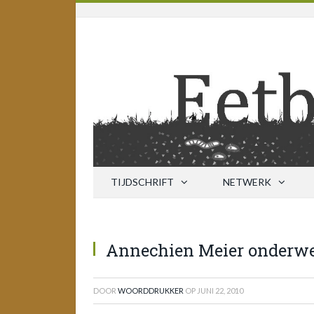
TIJDSCHRIFT
NETWERK
Annechien Meier onderw
DOOR
WOORDDRUKKER
OP
JUNI 22, 2010