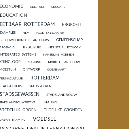
ECONOMIE
EDICITNET
EDUCATIE
EDUCATION
EETBAAR ROTTERDAM
ERGROEIT
EXAMPLES
FILM
FOOD SKYSCRAPER
GEMEENSCHAP
GEBOUWGEBONDEN LANDBOUW
HERGEBRUIK
GROEN010
INDUSTRIAL ECOLOGY
INTEGRATED SYSTEMS
KANSRIJKE VORMEN
KRINGLOOP
MAPPING
MOBIELE LANDBOUW
ONTWERP
MOESTUIN
OOGSTKAART
ROTTERDAM
PERMACULTUUR
STADSAKKERS
STADSBOEREN
STADSGEWASSEN
STADSLANDBOUW
STADSVEE
STADSLANDBOUWFESTIVAL
STEDELIJK GROEN
TIJDELIJKE GRONDEN
VOEDSEL
URBAN FARMING
VOORBEELDEN INTERNATIONAAL