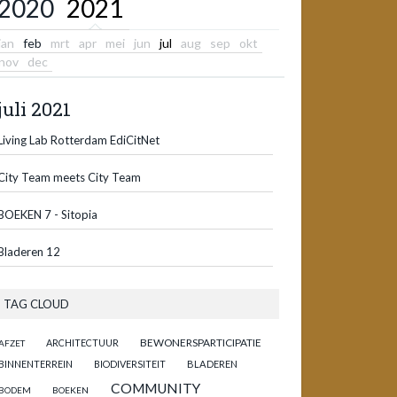
2020
2021
jan
feb
mrt
apr
mei
jun
jul
aug
sep
okt
nov
dec
juli 2021
Living Lab Rotterdam EdiCitNet
City Team meets City Team
BOEKEN 7 - Sitopia
Bladeren 12
TAG CLOUD
BEWONERSPARTICIPATIE
ARCHITECTUUR
AFZET
BINNENTERREIN
BIODIVERSITEIT
BLADEREN
COMMUNITY
BODEM
BOEKEN