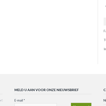
F
T
I
MELD U AAN VOOR ONZE NIEUWSBRIEF
C
E-mail
*
N
0