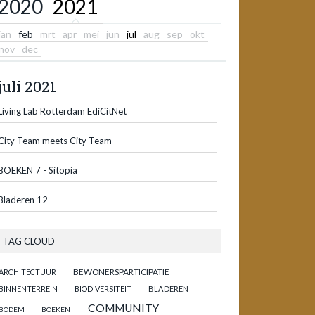
2020
2021
jan
feb
mrt
apr
mei
jun
jul
aug
sep
okt
nov
dec
juli 2021
Living Lab Rotterdam EdiCitNet
City Team meets City Team
BOEKEN 7 - Sitopia
Bladeren 12
TAG CLOUD
BEWONERSPARTICIPATIE
ARCHITECTUUR
BINNENTERREIN
BIODIVERSITEIT
BLADEREN
COMMUNITY
BODEM
BOEKEN