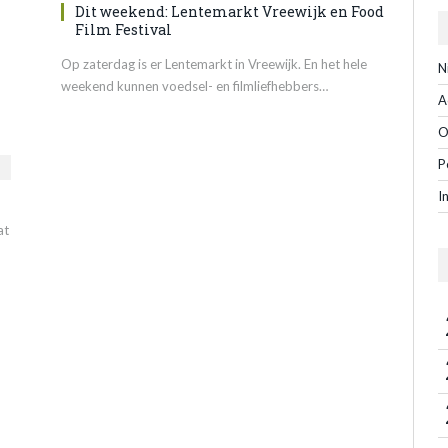
Dit weekend: Lentemarkt Vreewijk en Food
Film Festival
Op zaterdag is er Lentemarkt in Vreewijk. En het hele
N
weekend kunnen voedsel- en filmliefhebbers…
A
O
P
I
at