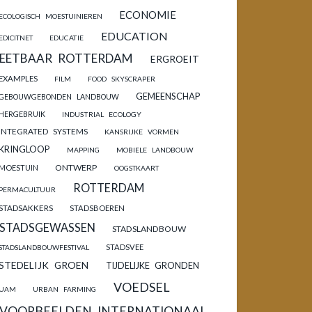
ECONOMIE
ECOLOGISCH MOESTUINIEREN
EDUCATION
EDICITNET
EDUCATIE
EETBAAR ROTTERDAM
ERGROEIT
EXAMPLES
FILM
FOOD SKYSCRAPER
GEMEENSCHAP
GEBOUWGEBONDEN LANDBOUW
HERGEBRUIK
INDUSTRIAL ECOLOGY
INTEGRATED SYSTEMS
KANSRIJKE VORMEN
KRINGLOOP
MAPPING
MOBIELE LANDBOUW
ONTWERP
MOESTUIN
OOGSTKAART
ROTTERDAM
PERMACULTUUR
STADSAKKERS
STADSBOEREN
STADSGEWASSEN
STADSLANDBOUW
STADSVEE
STADSLANDBOUWFESTIVAL
STEDELIJK GROEN
TIJDELIJKE GRONDEN
VOEDSEL
UAM
URBAN FARMING
VOORBEELDEN INTERNATIONAAL