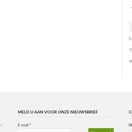
F
T
I
MELD U AAN VOOR ONZE NIEUWSBRIEF
C
E-mail
*
N
0