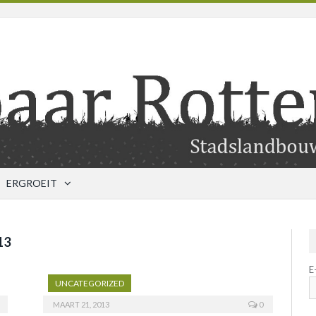
ERGROEIT
13
E
UNCATEGORIZED
MAART 21, 2013
0