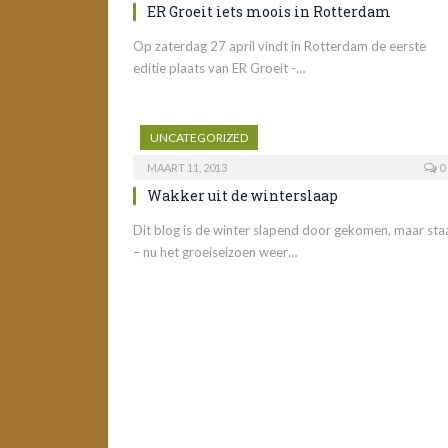
ER Groeit iets moois in Rotterdam
Op zaterdag 27 april vindt in Rotterdam de eerste
editie plaats van ER Groeit -…
UNCATEGORIZED
MAART 11, 2013
0
Wakker uit de winterslaap
Dit blog is de winter slapend door gekomen, maar sta
– nu het groeiseizoen weer…