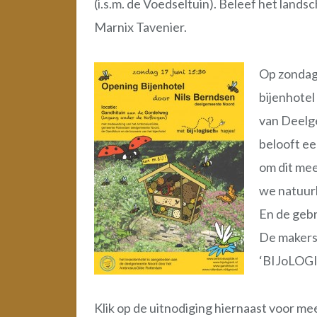
(i.s.m. de Voedseltuin). Beleef het land
Marnix Tavenier.
Op zondag 
bijenhotel
van Deelg
belooft e
om dit mee
we natuurl
En de gebr
De makers 
‘BIJoLOGI
Klik op de uitnodiging hiernaast voor mee