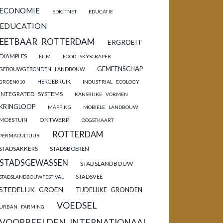
ECONOMIE
EDICITNET
EDUCATIE
EDUCATION
EETBAAR ROTTERDAM
ERGROEIT
EXAMPLES
FILM
FOOD SKYSCRAPER
GEMEENSCHAP
GEBOUWGEBONDEN LANDBOUW
HERGEBRUIK
GROEN010
INDUSTRIAL ECOLOGY
INTEGRATED SYSTEMS
KANSRIJKE VORMEN
KRINGLOOP
MAPPING
MOBIELE LANDBOUW
ONTWERP
MOESTUIN
OOGSTKAART
ROTTERDAM
PERMACULTUUR
STADSAKKERS
STADSBOEREN
STADSGEWASSEN
STADSLANDBOUW
STADSVEE
STADSLANDBOUWFESTIVAL
STEDELIJK GROEN
TIJDELIJKE GRONDEN
VOEDSEL
URBAN FARMING
VOORBEELDEN INTERNATIONAAL