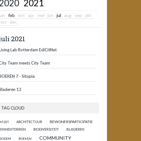
2020
2021
jan
feb
mrt
apr
mei
jun
jul
aug
sep
okt
nov
dec
juli 2021
Living Lab Rotterdam EdiCitNet
City Team meets City Team
BOEKEN 7 - Sitopia
Bladeren 12
TAG CLOUD
BEWONERSPARTICIPATIE
ARCHITECTUUR
AFZET
BINNENTERREIN
BIODIVERSITEIT
BLADEREN
COMMUNITY
BODEM
BOEKEN