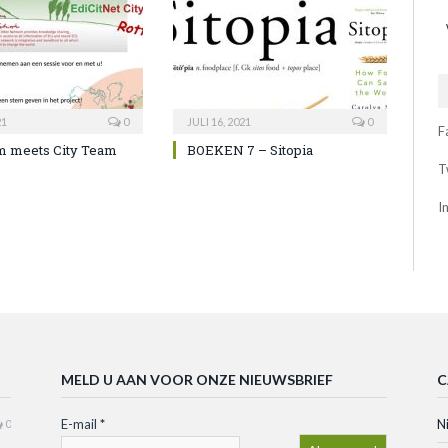
21
0
JULI 16, 2021
0
F
m meets City Team
BOEKEN 7 – Sitopia
T
I
MELD U AAN VOOR ONZE NIEUWSBRIEF
C
E-mail
*
N
0