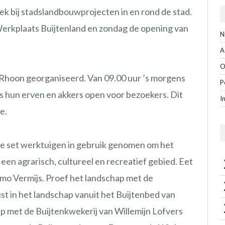
k bij stadslandbouwprojecten in en rond de stad.
erkplaats Buijtenland en zondag de opening van
N
A
O
 Rhoon georganiseerd. Van 09.00 uur ’s morgens
P
s hun erven en akkers open voor bezoekers. Dit
I
e.
e set werktuigen in gebruik genomen om het
een agrarisch, cultureel en recreatief gebied. Eet
lmo Vermijs. Proef het landschap met de
st in het landschap vanuit het Buijtenbed van
 met de Buijtenkwekerij van Willemijn Lofvers