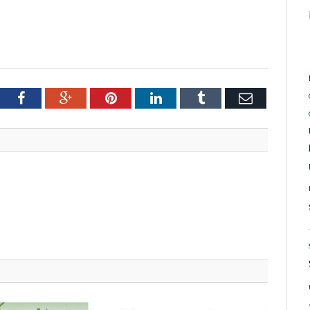
tter
Facebook
Google+
Pinterest
LinkedIn
Tumblr
Email