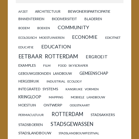
BEWONERSPARTICIPATIE
ARCHITECTUUR
AFZET
BINNENTERREIN
BIODIVERSITEIT
BLADEREN
COMMUNITY
BODEM
BOEKEN
ECONOMIE
ECOLOGISCH MOESTUINIEREN
EDICITNET
EDUCATION
EDUCATIE
EETBAAR ROTTERDAM
ERGROEIT
EXAMPLES
FILM
FOOD SKYSCRAPER
GEMEENSCHAP
GEBOUWGEBONDEN LANDBOUW
HERGEBRUIK
INDUSTRIAL ECOLOGY
INTEGRATED SYSTEMS
KANSRIJKE VORMEN
KRINGLOOP
MAPPING
MOBIELE LANDBOUW
ONTWERP
MOESTUIN
OOGSTKAART
ROTTERDAM
STADSAKKERS
PERMACULTUUR
STADSGEWASSEN
STADSBOEREN
STADSLANDBOUW
STADSLANDBOUWFESTIVAL