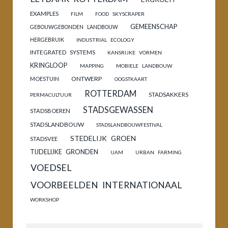
EXAMPLES
FILM
FOOD SKYSCRAPER
GEMEENSCHAP
GEBOUWGEBONDEN LANDBOUW
HERGEBRUIK
INDUSTRIAL ECOLOGY
INTEGRATED SYSTEMS
KANSRIJKE VORMEN
KRINGLOOP
MAPPING
MOBIELE LANDBOUW
ONTWERP
MOESTUIN
OOGSTKAART
ROTTERDAM
STADSAKKERS
PERMACULTUUR
STADSGEWASSEN
STADSBOEREN
STADSLANDBOUW
STADSLANDBOUWFESTIVAL
STEDELIJK GROEN
STADSVEE
TIJDELIJKE GRONDEN
UAM
URBAN FARMING
VOEDSEL
VOORBEELDEN INTERNATIONAAL
WORKSHOP