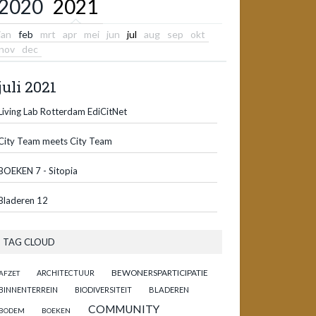
2020
2021
jan
feb
mrt
apr
mei
jun
jul
aug
sep
okt
nov
dec
juli 2021
Living Lab Rotterdam EdiCitNet
City Team meets City Team
BOEKEN 7 - Sitopia
Bladeren 12
TAG CLOUD
BEWONERSPARTICIPATIE
ARCHITECTUUR
AFZET
BINNENTERREIN
BIODIVERSITEIT
BLADEREN
COMMUNITY
BODEM
BOEKEN