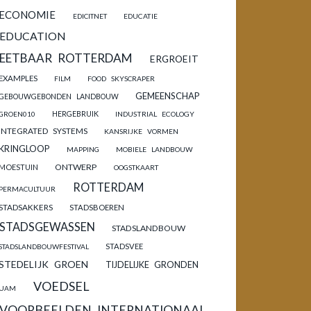
ECONOMIE
EDICITNET
EDUCATIE
EDUCATION
EETBAAR ROTTERDAM
ERGROEIT
EXAMPLES
FILM
FOOD SKYSCRAPER
GEMEENSCHAP
GEBOUWGEBONDEN LANDBOUW
HERGEBRUIK
GROEN010
INDUSTRIAL ECOLOGY
INTEGRATED SYSTEMS
KANSRIJKE VORMEN
KRINGLOOP
MAPPING
MOBIELE LANDBOUW
ONTWERP
MOESTUIN
OOGSTKAART
ROTTERDAM
PERMACULTUUR
STADSAKKERS
STADSBOEREN
STADSGEWASSEN
STADSLANDBOUW
STADSVEE
STADSLANDBOUWFESTIVAL
STEDELIJK GROEN
TIJDELIJKE GRONDEN
VOEDSEL
UAM
VOORBEELDEN INTERNATIONAAL