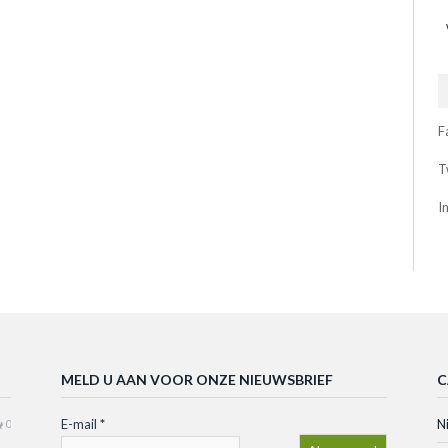
F
T
I
MELD U AAN VOOR ONZE NIEUWSBRIEF
C
E-mail
*
N
0