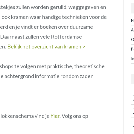
 stekjes zullen worden geruild, weggegeven en
ijn ook kramen waar handige technieken voor de
N
rd en je vindt er boeken over duurzame
A
. Daarnaast zullen vele Rotterdamse
O
en.
Bekijk het overzicht van kramen >
P
I
rkshops te volgen met praktische, theoretische
he achtergrond informatie rondom zaden
blokkenschema vind je
hier
. Volg ons op