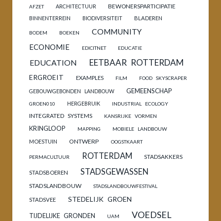
BEWONERSPARTICIPATIE
ARCHITECTUUR
AFZET
BINNENTERREIN
BIODIVERSITEIT
BLADEREN
COMMUNITY
BODEM
BOEKEN
ECONOMIE
EDICITNET
EDUCATIE
EETBAAR ROTTERDAM
EDUCATION
ERGROEIT
EXAMPLES
FILM
FOOD SKYSCRAPER
GEMEENSCHAP
GEBOUWGEBONDEN LANDBOUW
HERGEBRUIK
GROEN010
INDUSTRIAL ECOLOGY
INTEGRATED SYSTEMS
KANSRIJKE VORMEN
KRINGLOOP
MAPPING
MOBIELE LANDBOUW
ONTWERP
MOESTUIN
OOGSTKAART
ROTTERDAM
STADSAKKERS
PERMACULTUUR
STADSGEWASSEN
STADSBOEREN
STADSLANDBOUW
STADSLANDBOUWFESTIVAL
STEDELIJK GROEN
STADSVEE
VOEDSEL
TIJDELIJKE GRONDEN
UAM