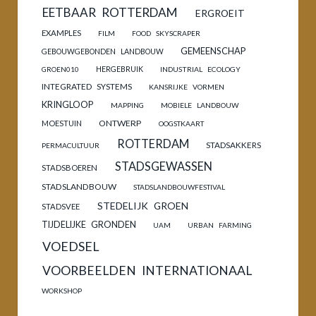
EETBAAR ROTTERDAM
ERGROEIT
EXAMPLES
FILM
FOOD SKYSCRAPER
GEMEENSCHAP
GEBOUWGEBONDEN LANDBOUW
HERGEBRUIK
GROEN010
INDUSTRIAL ECOLOGY
INTEGRATED SYSTEMS
KANSRIJKE VORMEN
KRINGLOOP
MAPPING
MOBIELE LANDBOUW
ONTWERP
MOESTUIN
OOGSTKAART
ROTTERDAM
STADSAKKERS
PERMACULTUUR
STADSGEWASSEN
STADSBOEREN
STADSLANDBOUW
STADSLANDBOUWFESTIVAL
STEDELIJK GROEN
STADSVEE
TIJDELIJKE GRONDEN
UAM
URBAN FARMING
VOEDSEL
VOORBEELDEN INTERNATIONAAL
WORKSHOP