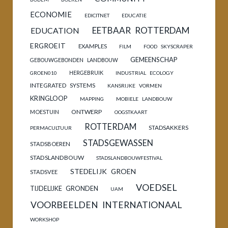
ECONOMIE
EDICITNET
EDUCATIE
EETBAAR ROTTERDAM
EDUCATION
ERGROEIT
EXAMPLES
FILM
FOOD SKYSCRAPER
GEMEENSCHAP
GEBOUWGEBONDEN LANDBOUW
HERGEBRUIK
GROEN010
INDUSTRIAL ECOLOGY
INTEGRATED SYSTEMS
KANSRIJKE VORMEN
KRINGLOOP
MAPPING
MOBIELE LANDBOUW
ONTWERP
MOESTUIN
OOGSTKAART
ROTTERDAM
STADSAKKERS
PERMACULTUUR
STADSGEWASSEN
STADSBOEREN
STADSLANDBOUW
STADSLANDBOUWFESTIVAL
STEDELIJK GROEN
STADSVEE
VOEDSEL
TIJDELIJKE GRONDEN
UAM
VOORBEELDEN INTERNATIONAAL
WORKSHOP