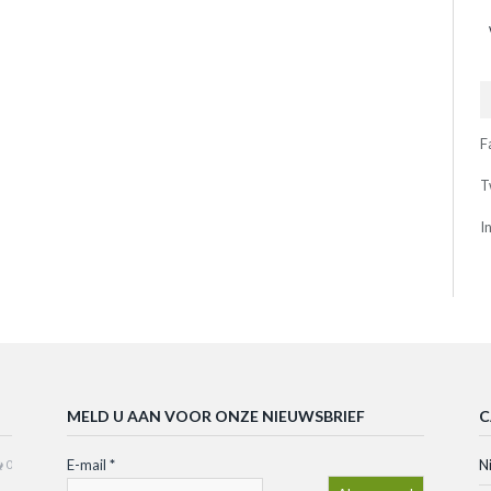
F
T
I
MELD U AAN VOOR ONZE NIEUWSBRIEF
C
E-mail
*
N
0