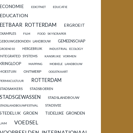
ECONOMIE
EDICITNET
EDUCATIE
EDUCATION
EETBAAR ROTTERDAM
ERGROEIT
EXAMPLES
FILM
FOOD SKYSCRAPER
GEMEENSCHAP
GEBOUWGEBONDEN LANDBOUW
HERGEBRUIK
GROEN010
INDUSTRIAL ECOLOGY
INTEGRATED SYSTEMS
KANSRIJKE VORMEN
KRINGLOOP
MAPPING
MOBIELE LANDBOUW
ONTWERP
MOESTUIN
OOGSTKAART
ROTTERDAM
PERMACULTUUR
STADSAKKERS
STADSBOEREN
STADSGEWASSEN
STADSLANDBOUW
STADSVEE
STADSLANDBOUWFESTIVAL
STEDELIJK GROEN
TIJDELIJKE GRONDEN
VOEDSEL
UAM
VOORBEELDEN INTERNATIONAAL