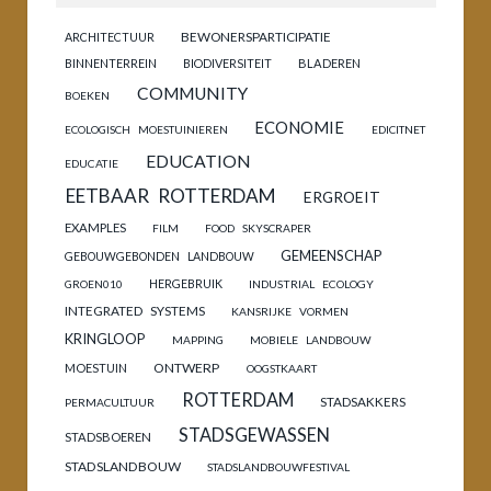
BEWONERSPARTICIPATIE
ARCHITECTUUR
BINNENTERREIN
BIODIVERSITEIT
BLADEREN
COMMUNITY
BOEKEN
ECONOMIE
ECOLOGISCH MOESTUINIEREN
EDICITNET
EDUCATION
EDUCATIE
EETBAAR ROTTERDAM
ERGROEIT
EXAMPLES
FILM
FOOD SKYSCRAPER
GEMEENSCHAP
GEBOUWGEBONDEN LANDBOUW
HERGEBRUIK
GROEN010
INDUSTRIAL ECOLOGY
INTEGRATED SYSTEMS
KANSRIJKE VORMEN
KRINGLOOP
MAPPING
MOBIELE LANDBOUW
ONTWERP
MOESTUIN
OOGSTKAART
ROTTERDAM
STADSAKKERS
PERMACULTUUR
STADSGEWASSEN
STADSBOEREN
STADSLANDBOUW
STADSLANDBOUWFESTIVAL