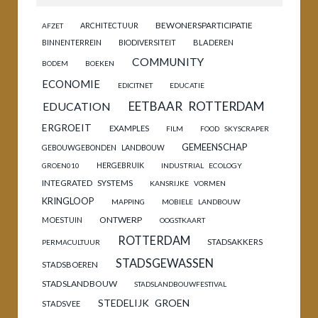
BEWONERSPARTICIPATIE
ARCHITECTUUR
AFZET
BINNENTERREIN
BIODIVERSITEIT
BLADEREN
COMMUNITY
BODEM
BOEKEN
ECONOMIE
EDICITNET
EDUCATIE
EETBAAR ROTTERDAM
EDUCATION
ERGROEIT
EXAMPLES
FILM
FOOD SKYSCRAPER
GEMEENSCHAP
GEBOUWGEBONDEN LANDBOUW
HERGEBRUIK
GROEN010
INDUSTRIAL ECOLOGY
INTEGRATED SYSTEMS
KANSRIJKE VORMEN
KRINGLOOP
MAPPING
MOBIELE LANDBOUW
ONTWERP
MOESTUIN
OOGSTKAART
ROTTERDAM
STADSAKKERS
PERMACULTUUR
STADSGEWASSEN
STADSBOEREN
STADSLANDBOUW
STADSLANDBOUWFESTIVAL
STEDELIJK GROEN
STADSVEE