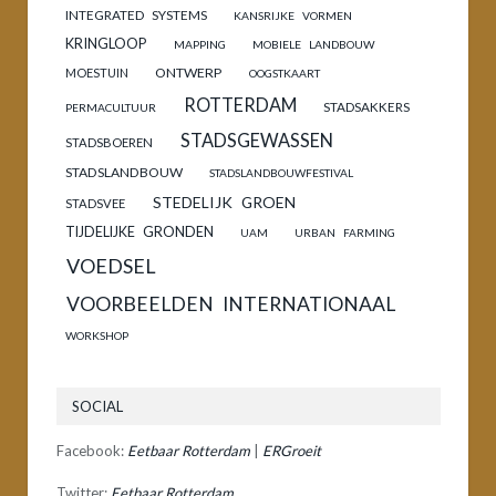
INTEGRATED SYSTEMS
KANSRIJKE VORMEN
KRINGLOOP
MAPPING
MOBIELE LANDBOUW
ONTWERP
MOESTUIN
OOGSTKAART
ROTTERDAM
STADSAKKERS
PERMACULTUUR
STADSGEWASSEN
STADSBOEREN
STADSLANDBOUW
STADSLANDBOUWFESTIVAL
STEDELIJK GROEN
STADSVEE
TIJDELIJKE GRONDEN
UAM
URBAN FARMING
VOEDSEL
VOORBEELDEN INTERNATIONAAL
WORKSHOP
SOCIAL
Facebook:
Eetbaar Rotterdam
|
ERGroeit
Twitter:
Eetbaar Rotterdam