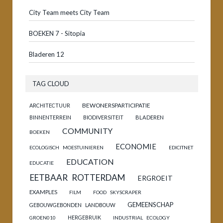
City Team meets City Team
BOEKEN 7 - Sitopia
Bladeren 12
TAG CLOUD
BEWONERSPARTICIPATIE
ARCHITECTUUR
BINNENTERREIN
BIODIVERSITEIT
BLADEREN
COMMUNITY
BOEKEN
ECONOMIE
ECOLOGISCH MOESTUINIEREN
EDICITNET
EDUCATION
EDUCATIE
EETBAAR ROTTERDAM
ERGROEIT
EXAMPLES
FILM
FOOD SKYSCRAPER
GEMEENSCHAP
GEBOUWGEBONDEN LANDBOUW
HERGEBRUIK
GROEN010
INDUSTRIAL ECOLOGY