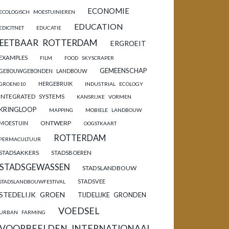
ECONOMIE
ECOLOGISCH MOESTUINIEREN
EDUCATION
EDICITNET
EDUCATIE
EETBAAR ROTTERDAM
ERGROEIT
EXAMPLES
FILM
FOOD SKYSCRAPER
GEMEENSCHAP
GEBOUWGEBONDEN LANDBOUW
HERGEBRUIK
GROEN010
INDUSTRIAL ECOLOGY
INTEGRATED SYSTEMS
KANSRIJKE VORMEN
KRINGLOOP
MAPPING
MOBIELE LANDBOUW
ONTWERP
MOESTUIN
OOGSTKAART
ROTTERDAM
PERMACULTUUR
STADSAKKERS
STADSBOEREN
STADSGEWASSEN
STADSLANDBOUW
STADSVEE
STADSLANDBOUWFESTIVAL
STEDELIJK GROEN
TIJDELIJKE GRONDEN
VOEDSEL
URBAN FARMING
VOORBEELDEN INTERNATIONAAL