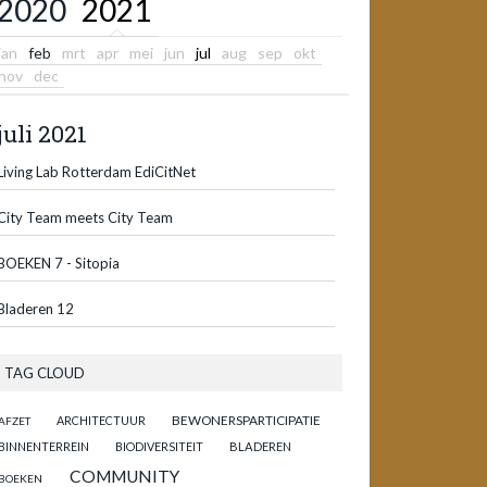
2020
2021
jan
feb
mrt
apr
mei
jun
jul
aug
sep
okt
nov
dec
juli 2021
Living Lab Rotterdam EdiCitNet
City Team meets City Team
BOEKEN 7 - Sitopia
Bladeren 12
TAG CLOUD
BEWONERSPARTICIPATIE
ARCHITECTUUR
AFZET
BINNENTERREIN
BIODIVERSITEIT
BLADEREN
COMMUNITY
BOEKEN