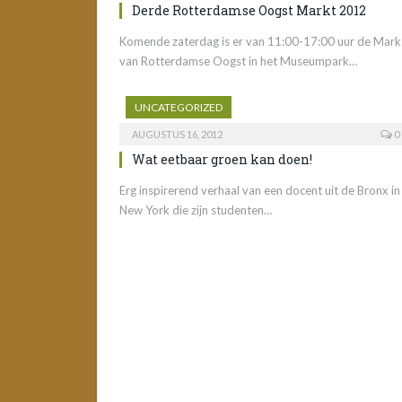
Derde Rotterdamse Oogst Markt 2012
Komende zaterdag is er van 11:00-17:00 uur de Mark
van Rotterdamse Oogst in het Museumpark…
UNCATEGORIZED
AUGUSTUS 16, 2012
0
Wat eetbaar groen kan doen!
Erg inspirerend verhaal van een docent uit de Bronx in
New York die zijn studenten…