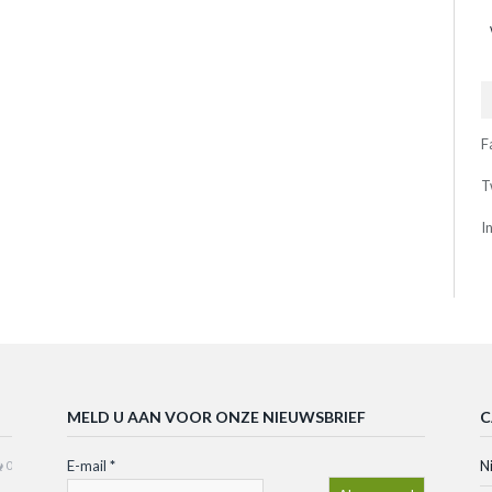
F
T
I
MELD U AAN VOOR ONZE NIEUWSBRIEF
C
E-mail
*
N
0