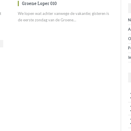
Groene Loper 010
t
We lopen wat achter vanwege de vakantie; gisteren is
de eerste zondag van de Groene…
N
A
O
P
I