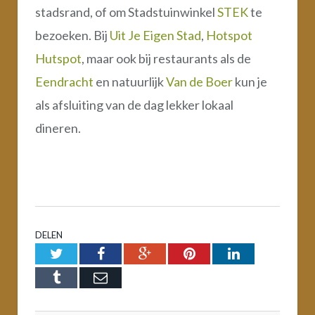
stadsrand, of om Stadstuinwinkel
STEK
te
bezoeken. Bij
Uit Je Eigen Stad
,
Hotspot
Hutspot
, maar ook bij restaurants als de
Eendracht
en natuurlijk
Van de Boer
kun je
als afsluiting van de dag lekker lokaal
dineren.
DELEN
Twitter
Facebook
Google+
Pinterest
LinkedIn
Tumblr
Email