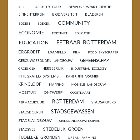
BEWONERSPARTICIPATIE
ARCHITECTUUR
AFZET
BINNENTERREIN
BIODIVERSITEIT
BLADEREN
COMMUNITY
BODEM
BOEKEN
ECONOMIE
EDICITNET
EDUCATIE
EETBAAR ROTTERDAM
EDUCATION
ERGROEIT
EXAMPLES
FILM
FOOD SKYSCRAPER
GEMEENSCHAP
GEBOUWGEBONDEN LANDBOUW
HERGEBRUIK
GROEN010
INDUSTRIAL ECOLOGY
INTEGRATED SYSTEMS
KANSRIJKE VORMEN
KRINGLOOP
MAPPING
MOBIELE LANDBOUW
ONTWERP
MOESTUIN
OOGSTKAART
ROTTERDAM
STADSAKKERS
PERMACULTUUR
STADSGEWASSEN
STADSBOEREN
STADSLANDBOUW
STADSLANDBOUWFESTIVAL
STEDELIJK GROEN
STADSVEE
TIJDELIJKE GRONDEN
URBAN FARMING