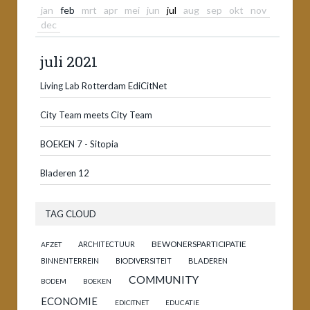
jan
feb
mrt
apr
mei
jun
jul
aug
sep
okt
nov
dec
juli 2021
Living Lab Rotterdam EdiCitNet
City Team meets City Team
BOEKEN 7 - Sitopia
Bladeren 12
TAG CLOUD
BEWONERSPARTICIPATIE
ARCHITECTUUR
AFZET
BINNENTERREIN
BIODIVERSITEIT
BLADEREN
COMMUNITY
BODEM
BOEKEN
ECONOMIE
EDICITNET
EDUCATIE