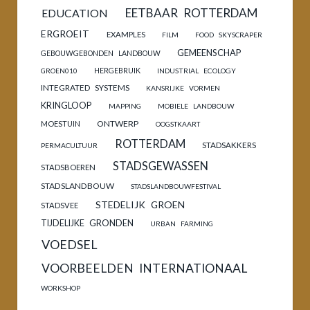
EETBAAR ROTTERDAM
EDUCATION
ERGROEIT
EXAMPLES
FILM
FOOD SKYSCRAPER
GEMEENSCHAP
GEBOUWGEBONDEN LANDBOUW
HERGEBRUIK
GROEN010
INDUSTRIAL ECOLOGY
INTEGRATED SYSTEMS
KANSRIJKE VORMEN
KRINGLOOP
MAPPING
MOBIELE LANDBOUW
ONTWERP
MOESTUIN
OOGSTKAART
ROTTERDAM
STADSAKKERS
PERMACULTUUR
STADSGEWASSEN
STADSBOEREN
STADSLANDBOUW
STADSLANDBOUWFESTIVAL
STEDELIJK GROEN
STADSVEE
TIJDELIJKE GRONDEN
URBAN FARMING
VOEDSEL
VOORBEELDEN INTERNATIONAAL
WORKSHOP