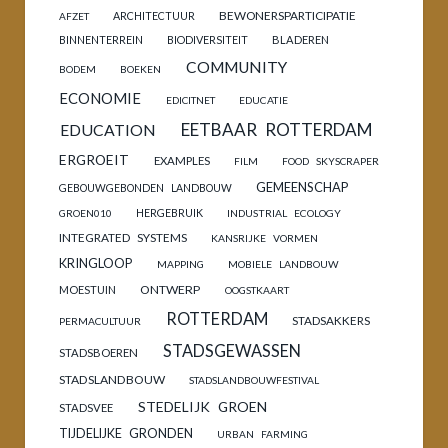
BEWONERSPARTICIPATIE
ARCHITECTUUR
AFZET
BINNENTERREIN
BIODIVERSITEIT
BLADEREN
COMMUNITY
BODEM
BOEKEN
ECONOMIE
EDICITNET
EDUCATIE
EETBAAR ROTTERDAM
EDUCATION
ERGROEIT
EXAMPLES
FILM
FOOD SKYSCRAPER
GEMEENSCHAP
GEBOUWGEBONDEN LANDBOUW
HERGEBRUIK
GROEN010
INDUSTRIAL ECOLOGY
INTEGRATED SYSTEMS
KANSRIJKE VORMEN
KRINGLOOP
MAPPING
MOBIELE LANDBOUW
ONTWERP
MOESTUIN
OOGSTKAART
ROTTERDAM
STADSAKKERS
PERMACULTUUR
STADSGEWASSEN
STADSBOEREN
STADSLANDBOUW
STADSLANDBOUWFESTIVAL
STEDELIJK GROEN
STADSVEE
TIJDELIJKE GRONDEN
URBAN FARMING