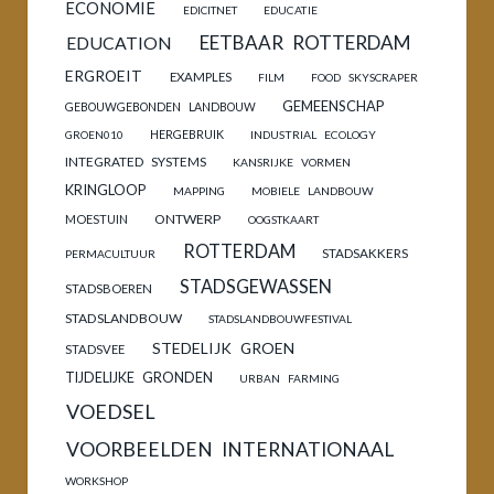
ECONOMIE
EDICITNET
EDUCATIE
EETBAAR ROTTERDAM
EDUCATION
ERGROEIT
EXAMPLES
FILM
FOOD SKYSCRAPER
GEMEENSCHAP
GEBOUWGEBONDEN LANDBOUW
HERGEBRUIK
GROEN010
INDUSTRIAL ECOLOGY
INTEGRATED SYSTEMS
KANSRIJKE VORMEN
KRINGLOOP
MAPPING
MOBIELE LANDBOUW
ONTWERP
MOESTUIN
OOGSTKAART
ROTTERDAM
STADSAKKERS
PERMACULTUUR
STADSGEWASSEN
STADSBOEREN
STADSLANDBOUW
STADSLANDBOUWFESTIVAL
STEDELIJK GROEN
STADSVEE
TIJDELIJKE GRONDEN
URBAN FARMING
VOEDSEL
VOORBEELDEN INTERNATIONAAL
WORKSHOP