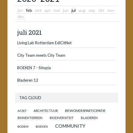
jan
feb
mrt
apr
mei
jun
jul
aug
sep
okt
nov
dec
juli 2021
Living Lab Rotterdam EdiCitNet
City Team meets City Team
BOEKEN 7 - Sitopia
Bladeren 12
TAG CLOUD
BEWONERSPARTICIPATIE
ARCHITECTUUR
AFZET
BINNENTERREIN
BIODIVERSITEIT
BLADEREN
COMMUNITY
BODEM
BOEKEN