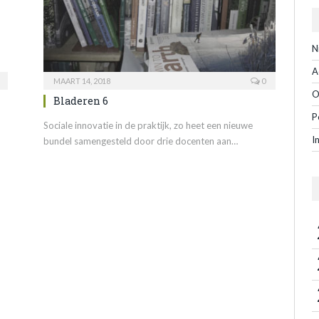
N
A
MAART 14, 2018
0
O
Bladeren 6
P
Sociale innovatie in de praktijk, zo heet een nieuwe
I
bundel samengesteld door drie docenten aan…