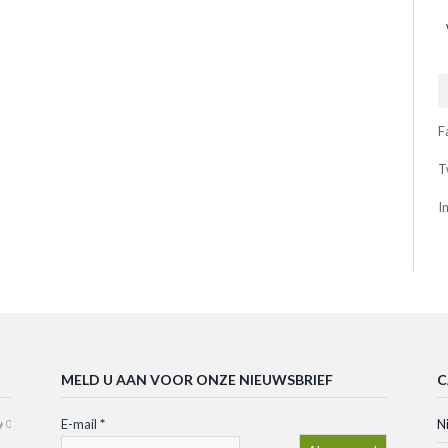
F
T
I
MELD U AAN VOOR ONZE NIEUWSBRIEF
C
E-mail
*
N
0