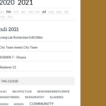
2020
2021
jan
feb
mrt
apr
mei
jun
jul
aug
sep
okt
nov
dec
juli 2021
Living Lab Rotterdam EdiCitNet
City Team meets City Team
BOEKEN 7 - Sitopia
Bladeren 12
TAG CLOUD
BEWONERSPARTICIPATIE
ARCHITECTUUR
AFZET
BINNENTERREIN
BIODIVERSITEIT
BLADEREN
COMMUNITY
BODEM
BOEKEN