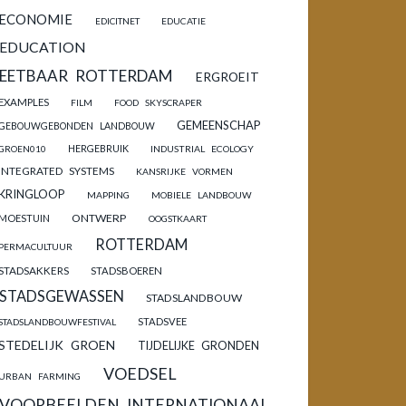
ECONOMIE
EDICITNET
EDUCATIE
EDUCATION
EETBAAR ROTTERDAM
ERGROEIT
EXAMPLES
FILM
FOOD SKYSCRAPER
GEMEENSCHAP
GEBOUWGEBONDEN LANDBOUW
HERGEBRUIK
GROEN010
INDUSTRIAL ECOLOGY
INTEGRATED SYSTEMS
KANSRIJKE VORMEN
KRINGLOOP
MAPPING
MOBIELE LANDBOUW
ONTWERP
MOESTUIN
OOGSTKAART
ROTTERDAM
PERMACULTUUR
STADSAKKERS
STADSBOEREN
STADSGEWASSEN
STADSLANDBOUW
STADSVEE
STADSLANDBOUWFESTIVAL
STEDELIJK GROEN
TIJDELIJKE GRONDEN
VOEDSEL
URBAN FARMING
VOORBEELDEN INTERNATIONAAL