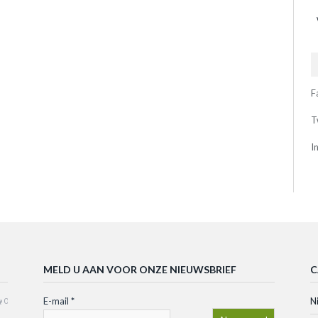
F
T
I
MELD U AAN VOOR ONZE NIEUWSBRIEF
C
E-mail
*
N
0