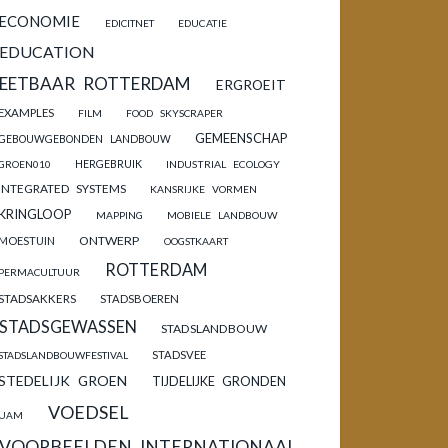
ECONOMIE
EDICITNET
EDUCATIE
EDUCATION
EETBAAR ROTTERDAM
ERGROEIT
EXAMPLES
FILM
FOOD SKYSCRAPER
GEMEENSCHAP
GEBOUWGEBONDEN LANDBOUW
HERGEBRUIK
GROEN010
INDUSTRIAL ECOLOGY
INTEGRATED SYSTEMS
KANSRIJKE VORMEN
KRINGLOOP
MAPPING
MOBIELE LANDBOUW
ONTWERP
MOESTUIN
OOGSTKAART
ROTTERDAM
PERMACULTUUR
STADSAKKERS
STADSBOEREN
STADSGEWASSEN
STADSLANDBOUW
STADSVEE
STADSLANDBOUWFESTIVAL
STEDELIJK GROEN
TIJDELIJKE GRONDEN
VOEDSEL
UAM
VOORBEELDEN INTERNATIONAAL