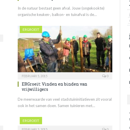
In de natuur bestaat geen afval. Jouw (ongekookte)
organische keuken-, balkon- en tuinafval is de…
ERGROEIT
FEBRUARI 5, 2015
0
ERGroeit: Vinden en binden van
vrijwilligers
De meerwaarde van veel stadstuininitiatieven zit vooral
ook in het samen doen. Samen tuinieren met…
ERGROEIT
FEBRUARI 3, 2015
0