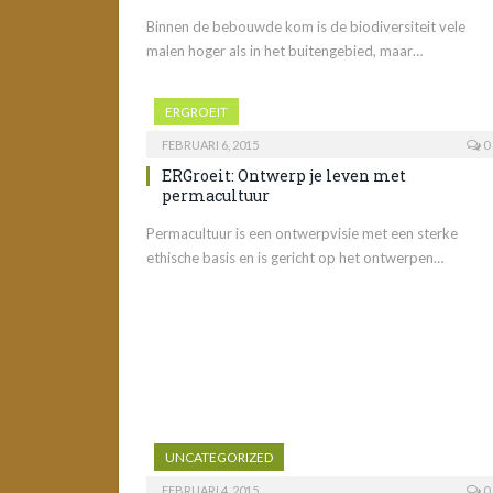
Binnen de bebouwde kom is de biodiversiteit vele
malen hoger als in het buitengebied, maar…
ERGROEIT
FEBRUARI 6, 2015
0
ERGroeit: Ontwerp je leven met
permacultuur
Permacultuur is een ontwerpvisie met een sterke
ethische basis en is gericht op het ontwerpen…
UNCATEGORIZED
FEBRUARI 4, 2015
0