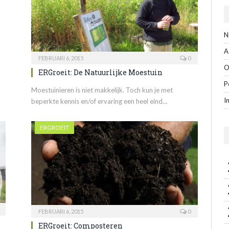
N
A
FEBRUARI 6, 2015
0
O
ERGroeit: De Natuurlijke Moestuin
P
Moestuinieren is niet makkelijk. Toch kun je met
I
beperkte kennis en/of ervaring een heel eind…
ERGROEIT
FEBRUARI 6, 2015
0
ERGroeit: Composteren