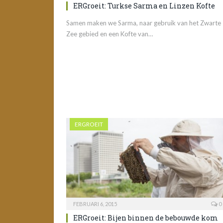
ERGroeit: Turkse Sarma en Linzen Kofte
Samen maken we Sarma, naar gebruik van het Zwarte
Zee gebied en een Kofte van…
ERGROEIT
FEBRUARI 6, 2015
0
ERGroeit: Bijen binnen de bebouwde kom