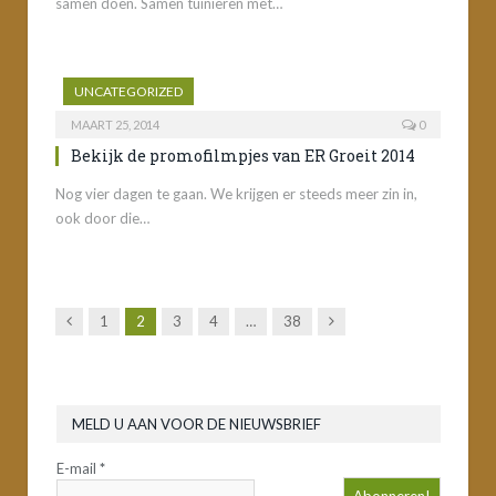
samen doen. Samen tuinieren met…
UNCATEGORIZED
MAART 25, 2014
0
Bekijk de promofilmpjes van ER Groeit 2014
Nog vier dagen te gaan. We krijgen er steeds meer zin in,
ook door die…
Vorige
Volgende
1
2
3
4
…
38
MELD U AAN VOOR DE NIEUWSBRIEF
E-mail
*