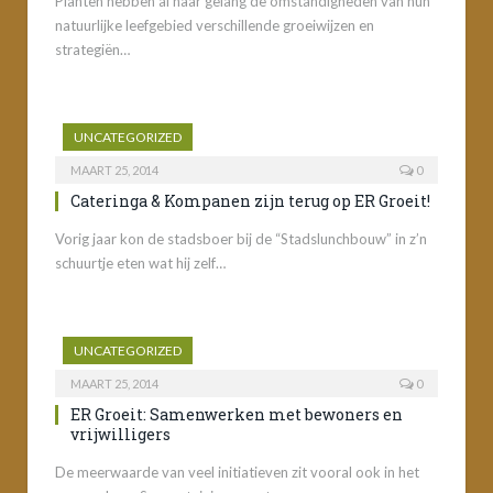
Planten hebben al naar gelang de omstandigheden van hun
natuurlijke leefgebied verschillende groeiwijzen en
strategiën…
UNCATEGORIZED
MAART 25, 2014
0
Cateringa & Kompanen zijn terug op ER Groeit!
Vorig jaar kon de stadsboer bij de “Stadslunchbouw” in z’n
schuurtje eten wat hij zelf…
UNCATEGORIZED
MAART 25, 2014
0
ER Groeit: Samenwerken met bewoners en
vrijwilligers
De meerwaarde van veel initiatieven zit vooral ook in het