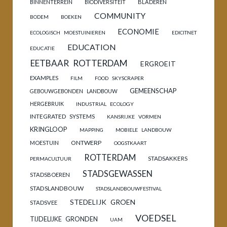
BINNENTERREIN
BIODIVERSITEIT
BLADEREN
COMMUNITY
BODEM
BOEKEN
ECONOMIE
ECOLOGISCH MOESTUINIEREN
EDICITNET
EDUCATION
EDUCATIE
EETBAAR ROTTERDAM
ERGROEIT
EXAMPLES
FILM
FOOD SKYSCRAPER
GEMEENSCHAP
GEBOUWGEBONDEN LANDBOUW
HERGEBRUIK
INDUSTRIAL ECOLOGY
INTEGRATED SYSTEMS
KANSRIJKE VORMEN
KRINGLOOP
MAPPING
MOBIELE LANDBOUW
ONTWERP
MOESTUIN
OOGSTKAART
ROTTERDAM
STADSAKKERS
PERMACULTUUR
STADSGEWASSEN
STADSBOEREN
STADSLANDBOUW
STADSLANDBOUWFESTIVAL
STEDELIJK GROEN
STADSVEE
VOEDSEL
TIJDELIJKE GRONDEN
UAM