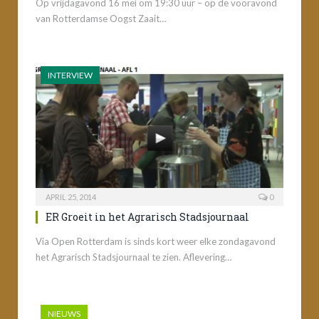
Op vrijdagavond 16 mei om 19:30 uur – op de vooravond
van Rotterdamse Oogst Zaait…
INTERVIEW
APRIL 25, 2014
0
ER Groeit in het Agrarisch Stadsjournaal
Via Open Rotterdam is sinds kort weer elke zondagavond
het Agrarisch Stadsjournaal te zien. Aflevering…
NIEUWS