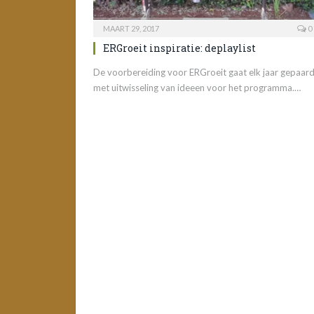
MAART 29, 2017
0
ERGroeit inspiratie: deplaylist
De voorbereiding voor ERGroeit gaat elk jaar gepaar
met uitwisseling van ideeen voor het programma.…