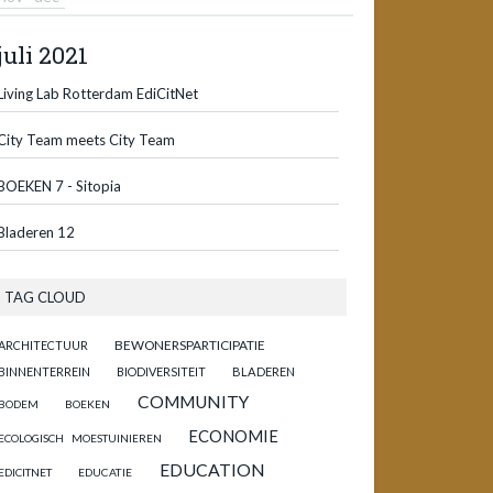
juli 2021
Living Lab Rotterdam EdiCitNet
City Team meets City Team
BOEKEN 7 - Sitopia
Bladeren 12
TAG CLOUD
BEWONERSPARTICIPATIE
ARCHITECTUUR
BINNENTERREIN
BIODIVERSITEIT
BLADEREN
COMMUNITY
BODEM
BOEKEN
ECONOMIE
ECOLOGISCH MOESTUINIEREN
EDUCATION
EDICITNET
EDUCATIE