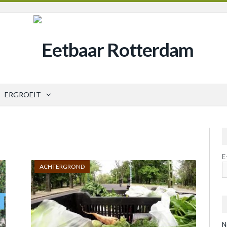
ERGROEIT
E
ACHTERGROND
N