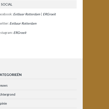
SOCIAL
acebook:
Eetbaar Rotterdam
|
ERGroeit
witter:
Eetbaar Rotterdam
nstagram:
ERGroeit
ATEGORIEËN
ieuws
chtergrond
pinie