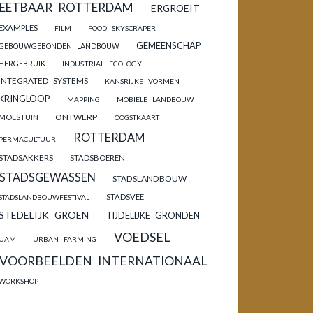
EETBAAR ROTTERDAM
ERGROEIT
EXAMPLES
FILM
FOOD SKYSCRAPER
GEMEENSCHAP
GEBOUWGEBONDEN LANDBOUW
HERGEBRUIK
INDUSTRIAL ECOLOGY
INTEGRATED SYSTEMS
KANSRIJKE VORMEN
KRINGLOOP
MAPPING
MOBIELE LANDBOUW
ONTWERP
MOESTUIN
OOGSTKAART
ROTTERDAM
PERMACULTUUR
STADSAKKERS
STADSBOEREN
STADSGEWASSEN
STADSLANDBOUW
STADSVEE
STADSLANDBOUWFESTIVAL
STEDELIJK GROEN
TIJDELIJKE GRONDEN
VOEDSEL
UAM
URBAN FARMING
VOORBEELDEN INTERNATIONAAL
WORKSHOP