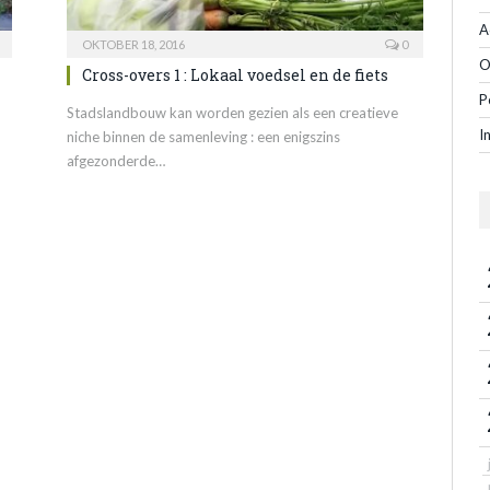
A
OKTOBER 18, 2016
0
O
Cross-overs 1 : Lokaal voedsel en de fiets
P
d
Stadslandbouw kan worden gezien als een creatieve
I
niche binnen de samenleving : een enigszins
afgezonderde…