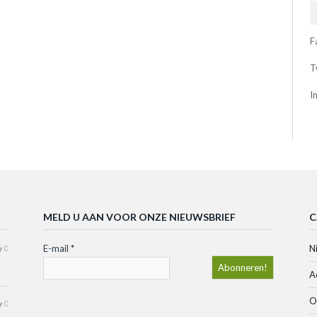
F
T
I
MELD U AAN VOOR ONZE NIEUWSBRIEF
C
E-mail
*
N
0
A
O
0