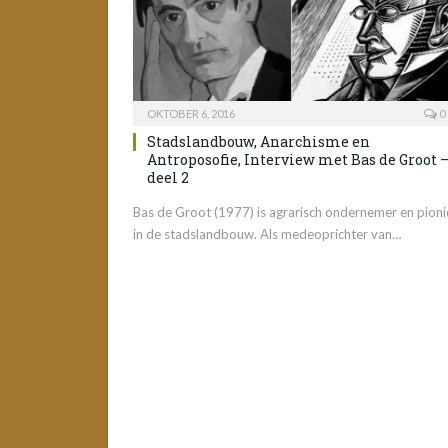
OKTOBER 6, 2016
0
Stadslandbouw, Anarchisme en
Antroposofie, Interview met Bas de Groot 
deel 2
Bas de Groot (1977) is agrarisch ondernemer en pioni
in de stadslandbouw. Als medeoprichter van…