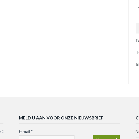
F
T
I
MELD U AAN VOOR ONZE NIEUWSBRIEF
C
E-mail
*
N
0