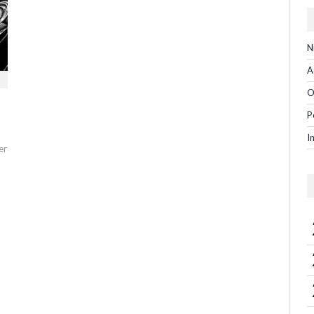
N
A
O
–
P
I
er