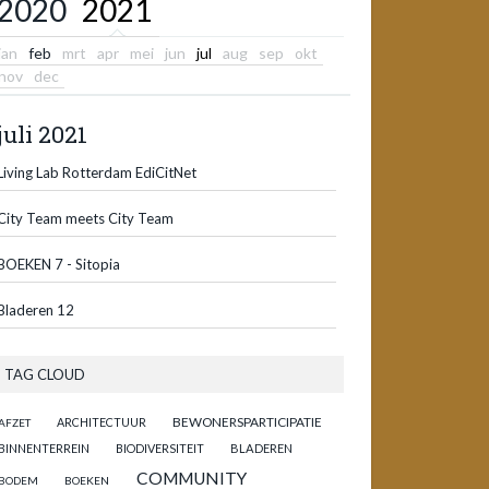
2020
2021
jan
feb
mrt
apr
mei
jun
jul
aug
sep
okt
nov
dec
juli 2021
Living Lab Rotterdam EdiCitNet
City Team meets City Team
BOEKEN 7 - Sitopia
Bladeren 12
TAG CLOUD
BEWONERSPARTICIPATIE
ARCHITECTUUR
AFZET
BINNENTERREIN
BIODIVERSITEIT
BLADEREN
COMMUNITY
BODEM
BOEKEN