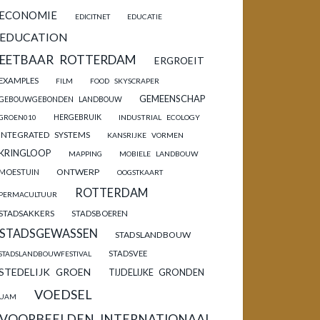
ECONOMIE
EDICITNET
EDUCATIE
EDUCATION
EETBAAR ROTTERDAM
ERGROEIT
EXAMPLES
FILM
FOOD SKYSCRAPER
GEMEENSCHAP
GEBOUWGEBONDEN LANDBOUW
HERGEBRUIK
GROEN010
INDUSTRIAL ECOLOGY
INTEGRATED SYSTEMS
KANSRIJKE VORMEN
KRINGLOOP
MAPPING
MOBIELE LANDBOUW
ONTWERP
MOESTUIN
OOGSTKAART
ROTTERDAM
PERMACULTUUR
STADSAKKERS
STADSBOEREN
STADSGEWASSEN
STADSLANDBOUW
STADSVEE
STADSLANDBOUWFESTIVAL
STEDELIJK GROEN
TIJDELIJKE GRONDEN
VOEDSEL
UAM
VOORBEELDEN INTERNATIONAAL