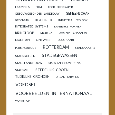
EXAMPLES
FILM
FOOD SKYSCRAPER
GEMEENSCHAP
GEBOUWGEBONDEN LANDBOUW
HERGEBRUIK
GROEN010
INDUSTRIAL ECOLOGY
INTEGRATED SYSTEMS
KANSRIJKE VORMEN
KRINGLOOP
MAPPING
MOBIELE LANDBOUW
ONTWERP
MOESTUIN
OOGSTKAART
ROTTERDAM
STADSAKKERS
PERMACULTUUR
STADSGEWASSEN
STADSBOEREN
STADSLANDBOUW
STADSLANDBOUWFESTIVAL
STEDELIJK GROEN
STADSVEE
TIJDELIJKE GRONDEN
URBAN FARMING
VOEDSEL
VOORBEELDEN INTERNATIONAAL
WORKSHOP