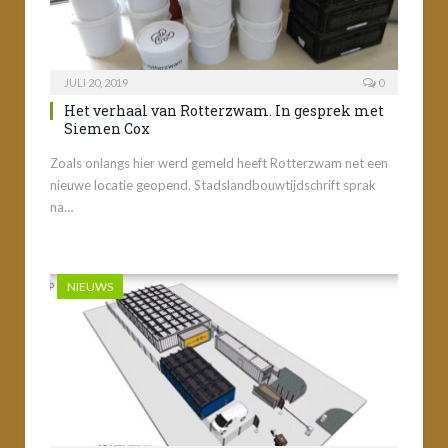
JULI 20, 2019
0
Het verhaal van Rotterzwam. In gesprek met
Siemen Cox
Zoals onlangs hier werd gemeld heeft Rotterzwam net een
nieuwe locatie geopend. Stadslandbouwtijdschrift sprak
na…
NIEUWS